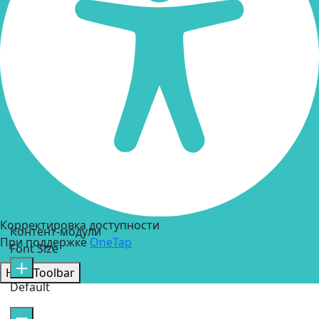
Корректировка доступности
Контент-модули
При поддержке
OneTap
Font Size
Hide Toolbar
Default